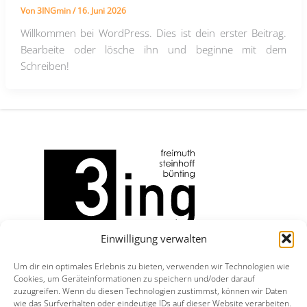
Von
3INGmin
/
16. Juni 2026
Willkommen bei WordPress. Dies ist dein erster Beitrag.
Bearbeite oder lösche ihn und beginne mit dem
Schreiben!
Einwilligung verwalten
Büro Aurich:
Um dir ein optimales Erlebnis zu bieten, verwenden wir Technologien wie
Cookies, um Geräteinformationen zu speichern und/oder darauf
Oldersumer Straße 1
zuzugreifen. Wenn du diesen Technologien zustimmst, können wir Daten
26603 Aurich
wie das Surfverhalten oder eindeutige IDs auf dieser Website verarbeiten.